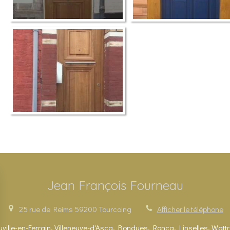
Jean François Fourneau
25 rue de Reims
59200
Tourcoing
Afficher le téléphone
ille-en-Ferrain, Villeneuve-d'Ascq, Bondues, Roncq, Linselles, Wattr