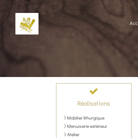
Acc
Réalisations
Mobilier lithurgique
Menuiserie extérieur
Atelier