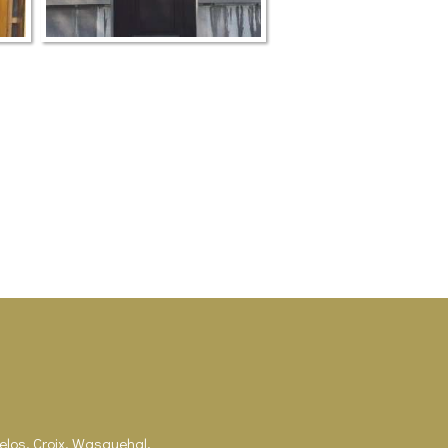
elos, Croix, Wasquehal,