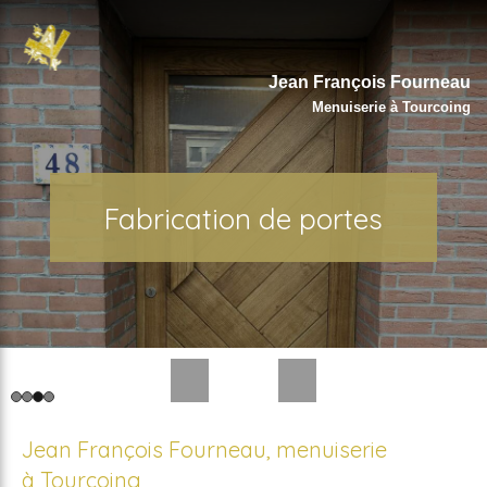
Jean François Fourneau
Menuiserie à Tourcoing
Fabrication d'escalier sur
Fabrication de fenêtre
Fabrication de portes
Menuiserie générale
mesure
Slide précédent
Slide suivant
Jean François Fourneau, menuiserie
à Tourcoing