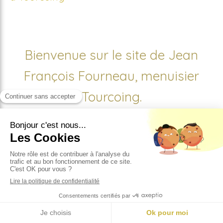
Bienvenue sur le site de Jean
François Fourneau, menuisier
Tourcoing.
La maison fourneau a été créé en 1921. Menuisiers de
père en fils, Jean François et son équipe sont à votre
service pour réaliser tous vos travaux sur mesure
autour du bois dans leur atelier, à
Tourcoing
.
Après un apprentissage de 4 ans chez les
compagnons du devoir en normandie et en champagne,
je me suis forgé une expérience plus individuelle aux
côtés de mon père et mon parrain au sein de l’entreprise
familiale pendant 8 ans pour acquérir leurs